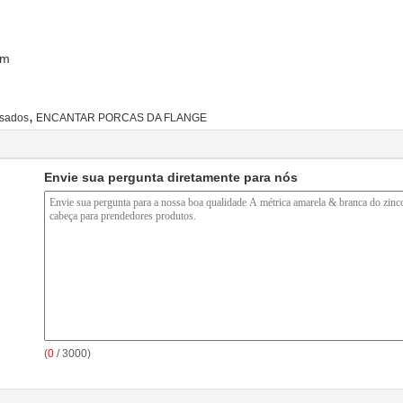
om
,
esados
ENCANTAR PORCAS DA FLANGE
Envie sua pergunta diretamente para nós
(
0
/ 3000)