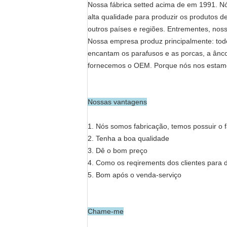
Nossa fábrica setted acima de em 1991. 
alta qualidade para produzir os produtos d
outros países e regiões. Entrementes, nos
Nossa empresa produz principalmente: todos
encantam os parafusos e as porcas, a ânco
fornecemos o OEM. Porque nós nos estamos
Nossas vantagens
1.
Nós somos fabricação, temos possuir o f
2.
Tenha a boa qualidade
3.
Dê o bom preço
4.
Como os reqirements dos clientes para d
5.
Bom após o venda-serviço
Chame-me