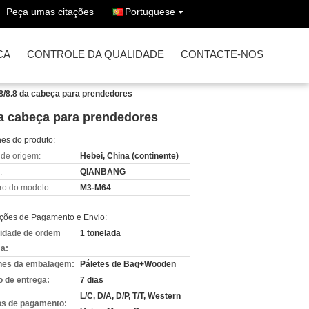
Peça umas citações
Portuguese
CA
CONTROLE DA QUALIDADE
CONTACTE-NOS
.8/8.8 da cabeça para prendedores
da cabeça para prendedores
hes do produto:
 de origem:
Hebei, China (continente)
:
QIANBANG
o do modelo:
M3-M64
ções de Pagamento e Envio:
idade de ordem
1 tonelada
a:
hes da embalagem:
Páletes de Bag+Wooden
 de entrega:
7 dias
L/C, D/A, D/P, T/T, Western
s de pagamento: