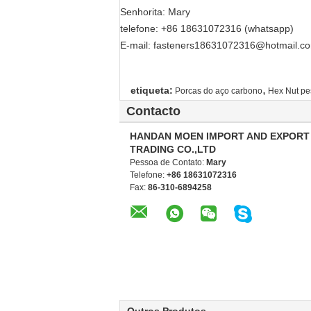
Senhorita: Mary
telefone: +86 18631072316 (whatsapp)
E-mail: fasteners18631072316@hotmail.c
,
etiqueta:
Porcas do aço carbono
Hex Nut p
Contacto
HANDAN MOEN IMPORT AND EXPORT
TRADING CO.,LTD
Pessoa de Contato:
Mary
Telefone:
+86 18631072316
Fax:
86-310-6894258
Outros Produtos