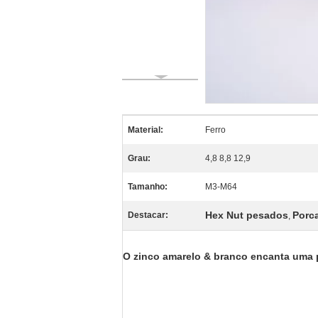
Material:
Ferro
Grau:
4,8 8,8 12,9
Tamanho:
M3-M64
Hex Nut pesados
Porc
Destacar:
,
O zinco amarelo & branco encanta uma p