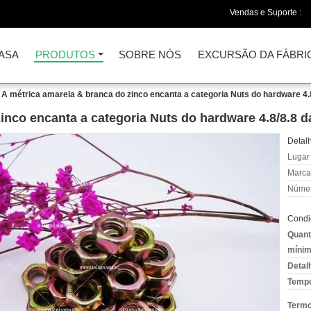
Vendas e Suporte :
ASA
PRODUTOS
SOBRE NÓS
EXCURSÃO DA FÁBRI
A métrica amarela & branca do zinco encanta a categoria Nuts do hardware 4
zinco encanta a categoria Nuts do hardware 4.8/8.8 
Detal
Lugar
Marca
Númer
Condi
Quant
mínim
Detal
Tempo
Termo