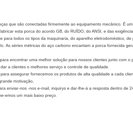
peças que são conectadas firmemente ao equipamento mecânico. É u
abricar esta porca do acordo GB, do RUÍDO, do ANSI, e das exigência
 para todos os tipos da maquinaria, do aparelho eletrodoméstico, de 
etc. As séries métricas do aço carbono encantam a porca fornecida ger
ara encontrar uma melhor solução para nossos clientes junto com o p
ar a clientes o melhores serviço e controle de qualidade.
 para assegurar fornecemos os produtos de alta qualidade a cada clien
 grande motivação,
ra enviar-nos -nos e-mail, inquirys e dar-lhe-á a resposta dentro de 24h
lhe-emos um mais baixo preço.