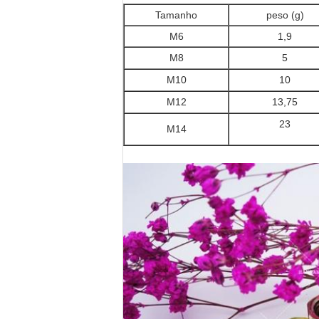
Tamanho
peso (g)
M6
1,9
M8
5
M10
10
M12
13,75
23
M14