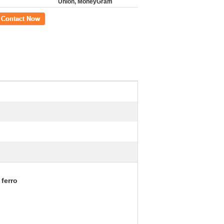
Union, MoneyGram
to
ferro