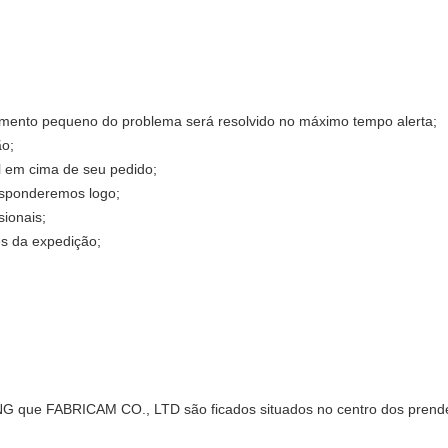
imento pequeno do problema será resolvido no máximo tempo alerta;
ão;
el em cima de seu pedido;
responderemos logo;
sionais;
s da expedição;
 FABRICAM CO., LTD são ficados situados no centro dos prended