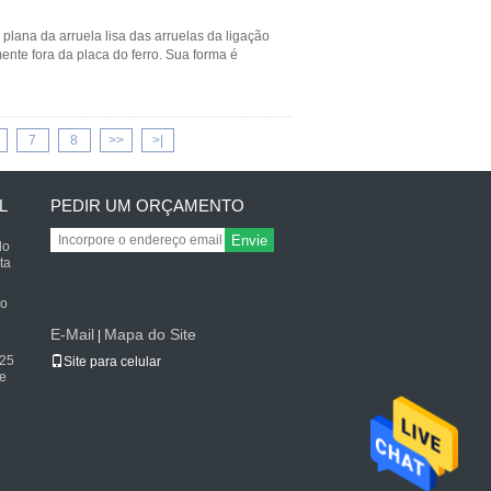
lana da arruela lisa das arruelas da ligação
mente fora da placa do ferro. Sua forma é
7
8
>>
>|
L
PEDIR UM ORÇAMENTO
Envie
do
ta
do
E-Mail
Mapa do Site
|
125
Site para celular
e