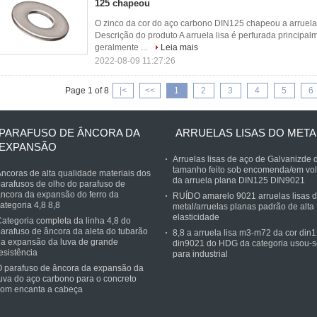
125 chapeou
O zinco da cor do aço carbono DIN125 chapeou a arruela p
Descrição do produto A arruela lisa é perfurada principal
geralmente ...
Leia mais
2022-08-09 11:27:26
Page 1 of 8
|<
<<
1
2
3
4
5
6
PARAFUSO DE ÂNCORA DA
ARRUELAS LISAS DO META
EXPANSÃO
Arruelas lisas de aço de Galvanizde 
tamanho feito sob encomenda/em vol
ncoras de alta qualidade materiais dos
da arruela plana DIN125 DIN9021
arafusos de olho do parafuso de
ncora da expansão do ferro da
RUÍDO amarelo 9021 arruelas lisas 
ategoria 4,8 8,8
metal/arruelas planas padrão de alta
elasticidade
ategoria completa da linha 4,8 do
arafuso de âncora da aleta do tubarão
8,8 a arruela lisa m3-m72 da cor din
a expansão da luva de grande
din9021 do HDG da categoria usou-s
esistência
para industrial
 parafuso de âncora da expansão da
uva do aço carbono para o concreto
com encanta a cabeça