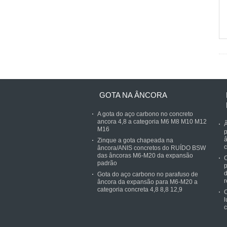
GOTA NA ÂNCORA
A gota do aço carbono no concreto
ancora 4,8 a categoria M6 M8 M10 M12
Â
M16
p
â
Zinque a gota chapeada na
c
âncora/ANIS concretos do RUÍDO BSW
das âncoras M6-M20 da expansão
C
padrão
p
d
Gota do aço carbono no parafuso de
r
âncora da expansão para M6-M20 a
categoria concreta 4,8 8,8 12,9
O
l