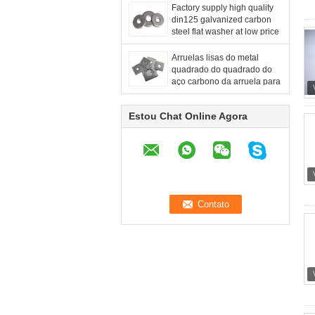
Factory supply high quality
din125 galvanized carbon
steel flat washer at low price
Arruelas lisas do metal
quadrado do quadrado do
aço carbono da arruela para
construções da madeira
Estou Chat Online Agora