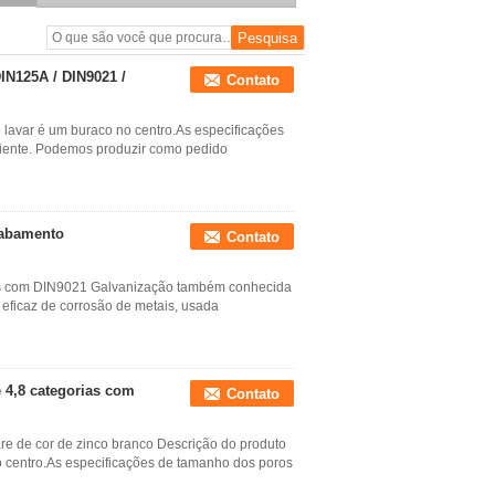
M10 M52
IN125A / DIN9021 /
Contato
lavar é um buraco no centro.As especificações
liente. Podemos produzir como pedido
cabamento
Contato
as com DIN9021 Galvanização também conhecida
eficaz de corrosão de metais, usada
e 4,8 categorias com
Contato
re de cor de zinco branco Descrição do produto
 centro.As especificações de tamanho dos poros