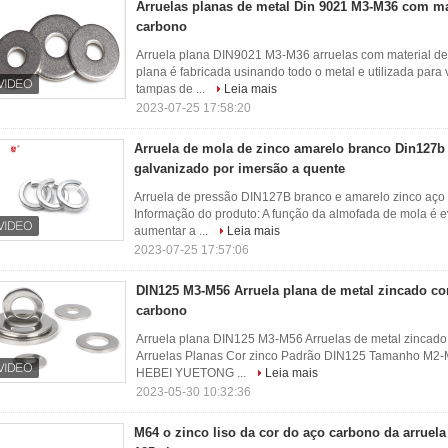
Arruelas planas de metal Din 9021 M3-M36 com ma
carbono
Arruela plana DIN9021 M3-M36 arruelas com material de 
plana é fabricada usinando todo o metal e utilizada para
tampas de ...
Leia mais
2023-07-25 17:58:20
Arruela de mola de zinco amarelo branco Din127b
galvanizado por imersão a quente
Arruela de pressão DIN127B branco e amarelo zinco aço
Informação do produto: A função da almofada de mola é e
aumentar a ...
Leia mais
2023-07-25 17:57:06
DIN125 M3-M56 Arruela plana de metal zincado co
carbono
Arruela plana DIN125 M3-M56 Arruelas de metal zincado
Arruelas Planas Cor zinco Padrão DIN125 Tamanho M2-M5
HEBEI YUETONG ...
Leia mais
2023-05-30 10:32:36
M64 o zinco liso da cor do aço carbono da arruela