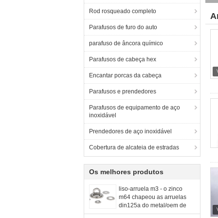
Rod rosqueado completo
A
Parafusos de furo do auto
parafuso de âncora químico
Parafusos de cabeça hex
Encantar porcas da cabeça
Parafusos e prendedores
Parafusos de equipamento de aço
inoxidável
Prendedores de aço inoxidável
Cobertura de alcateia de estradas
Os melhores produtos
liso-arruela m3 - o zinco
m64 chapeou as arruelas
din125a do metal/oem de
din9021 /uss/sae