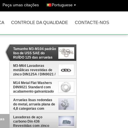
Peça umas citações
Portuguese
CA
CONTROLE DA QUALIDADE
CONTACTE-NOS
Tamanho M3-M104 padrão
liso de USS SAE do
RUÍDO 125 das arruelas
do metal alto da
capacidade de carga
M3-M64 Lavadoras
metálicas revestidas de
zinco DIN125A / DIN9021 /
USS/SAE OEM
M14 Metal Flat Washers
DIN9021 Standard com
acabamento galvanizado
a quente
Arruelas lisas redondas
do metal, arruela plana de
4,8 categorias com
revestimento do zinco
Lavadoras de aço
 /
carbono Din 436
Revestidas com zinco