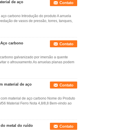
terial de aço
Contato
aço carbono Introdução do produto A arruela
 vedação de vasos de pressão, torres, tanques,
 Aço carbono
Contato
 carbono galvanizado por imersão a quente
vitar o afrouxamento.As arruelas planas podem
m material de aço
Contato
 com material de aço carbono Nome do Produto
6 Material Ferro Nota 4,8/8,8 Bem-vindo ao
 do metal do ruído
Contato