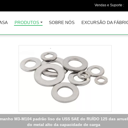
Vendas e Suporte :
ASA
PRODUTOS
SOBRE NÓS
EXCURSÃO DA FÁBRI
3-M64 Lavadoras metálicas revestidas de zinco DIN125A / DIN9021
USS/SAE OEM