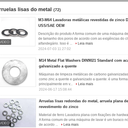
rruelas lisas do metal
(72)
M3-M64 Lavadoras metálicas revestidas de zinco D
USS/SAE OEM
Descrição do produto A forma comum de uma máquina de 
de tamanho dos poros de acordo com as exigências do c
alfandegário. Isso é ...
Leia mais
2024-07-03 11:27:02
M14 Metal Flat Washers DIN9021 Standard com a
galvanizado a quente
Máquinas de limpeza metálicas de carbono galvanizad
como zinc a quente e galvanizado a quente: é uma forma 
principalmente em v...
Leia mais
2024-06-17 15:08:44
Arruelas lisas redondas do metal, arruela plana d
revestimento do zinco
Material de ferro Lavadora plana com fixações de hardwa
A forma comum de uma máquina de lavar é um buraco no
de acordo ...
Leia mais