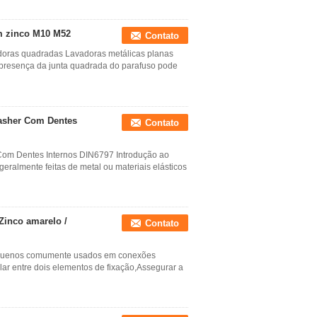
m zinco M10 M52
Contato
oras quadradas Lavadoras metálicas planas
A presença da junta quadrada do parafuso pode
Washer Com Dentes
Contato
Com Dentes Internos DIN6797 Introdução ao
eralmente feitas de metal ou materiais elásticos
Zinco amarelo /
Contato
equenos comumente usados em conexões
elar entre dois elementos de fixação,Assegurar a