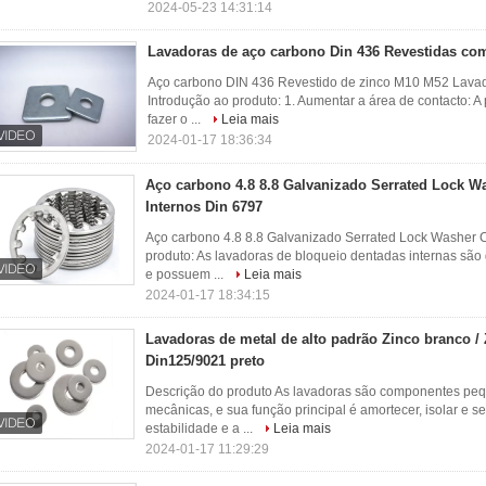
2024-05-23 14:31:14
Lavadoras de aço carbono Din 436 Revestidas co
Aço carbono DIN 436 Revestido de zinco M10 M52 Lavad
Introdução ao produto: 1. Aumentar a área de contacto: 
fazer o ...
Leia mais
2024-01-17 18:36:34
Aço carbono 4.8 8.8 Galvanizado Serrated Lock 
Internos Din 6797
Aço carbono 4.8 8.8 Galvanizado Serrated Lock Washer 
produto: As lavadoras de bloqueio dentadas internas são g
e possuem ...
Leia mais
2024-01-17 18:34:15
Lavadoras de metal de alto padrão Zinco branco / 
Din125/9021 preto
Descrição do produto As lavadoras são componentes p
mecânicas, e sua função principal é amortecer, isolar e s
estabilidade e a ...
Leia mais
2024-01-17 11:29:29