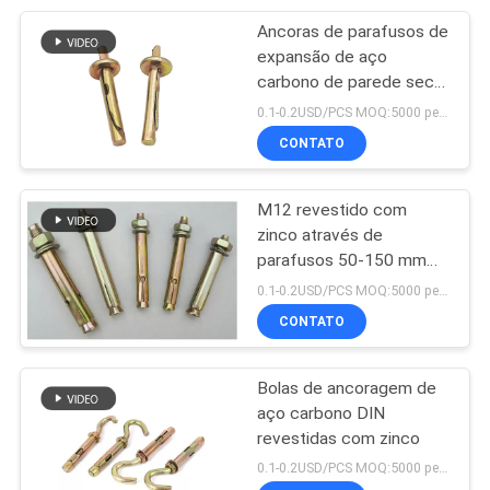
Ancoras de parafusos de
32
expansão de aço
Rod rosqueado
carbono de parede seca
M6 amarelo revestido de
0.1-0.2USD/PCS MOQ:5000 peças
completo
zinco
CONTATO
M12 revestido com
zinco através de
parafusos 50-150 mm
64
de comprimento
0.1-0.2USD/PCS MOQ:5000 peças
Parafusos de furo
CONTATO
do auto
Bolas de ancoragem de
aço carbono DIN
revestidas com zinco
0.1-0.2USD/PCS MOQ:5000 peças