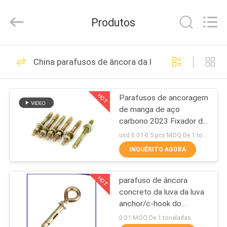
HANDAN
MOEN
IMPORT
Produtos
AND
EXPORT
TRADING
CO.,LTD.
All
CASA
86
Rights
China parafusos de âncora da luva
Reserved.
Parafusos de
PRODUTOS
âncora do metal
HOT
Parafusos de ancoragem
de manga de aço
SOBRE
carbono 2023 Fixador de
NÓS
fábrica M10 Ancoragem
usd 0.01-0.5 pcs MOQ:De 1 toneladas
de manga
INQUÉRITO AGORA
36
EXCURSÃO
Parafusos de
HOT
parafuso de âncora
DA
concreto da luva da luva
FÁBRICA
âncora da fixação
anchor/c-hook do
parafuso de olho do
0.01 MOQ:De 1 toneladas