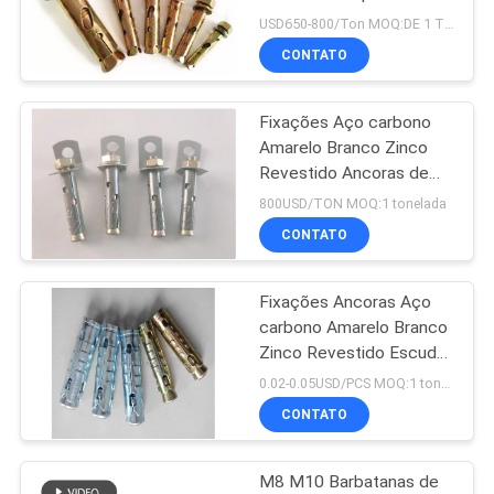
zinco plantado acabado
USD650-800/Ton MOQ:DE 1 TONELADAS
CONTATO
PRIVACY
94
POLICY
parafusos de
Fixações Aço carbono
Amarelo Branco Zinco
âncora da luva
Revestido Ancoras de
Células de Boa Qualidade
800USD/TON MOQ:1 tonelada
CONTATO
Fixações Ancoras Aço
76
carbono Amarelo Branco
Arruelas lisas do
Zinco Revestido Escudo
Ancoras M8 M10 M12
0.02-0.05USD/PCS MOQ:1 tonelada
metal
CONTATO
M8 M10 Barbatanas de