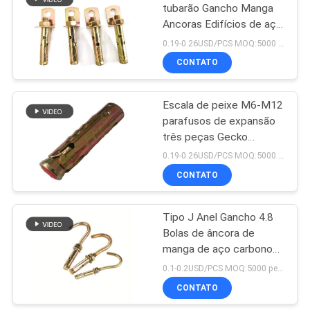
tubarão Gancho Manga
Ancoras Edifícios de aço
29
carbono revestido de
0.19-0.26USD/PCS MOQ:5000 peças
zinco
Arruela de pressão
CONTATO
de aço
Escala de peixe M6-M12
parafusos de expansão
três peças Gecko
parafuso aço inoxidável
0.19-0.26USD/PCS MOQ:5000 peças
CONTATO
11
Parafusos de
Tipo J Anel Gancho 4.8
Bolas de âncora de
âncora da fundação
manga de aço carbono
revestido de zinco
0.1-0.2USD/PCS MOQ:5000 peças
CONTATO