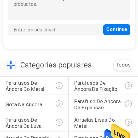
Encantar porcas da
cabeça
Categorias populares
Todos
70
Parafusos e
Parafusos De 
Parafusos De 
prendedores
Âncora Do Metal
Âncora Da Fixação
Parafuso De Âncora 
Gota Na Âncora
Da Expansão
Parafusos De 
Arruelas Lisas Do 
Âncora Da Luva
Metal
26