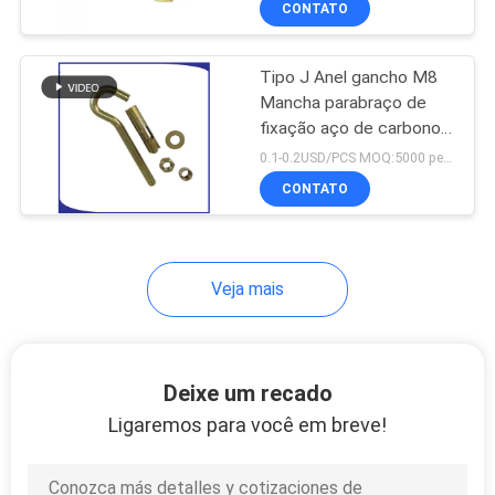
CONTATO
19
parafuso de âncora
Tipo J Anel gancho M8
químico
Mancha parabraço de
fixação aço de carbono
revestido com zinco
0.1-0.2USD/PCS MOQ:5000 peças
CONTATO
71
Veja mais
Parafusos de
cabeça hex
Deixe um recado
Ligaremos para você em breve!
122