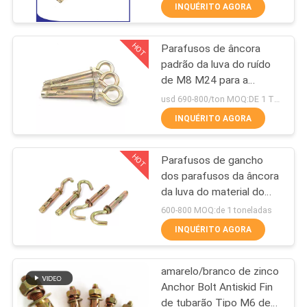
metal
CONTROLE
INQUÉRITO AGORA
DA
HOT
Parafusos de âncora
QUALIDADE
50
padrão da luva do ruído
de M8 M24 para a
Gota na âncora
CONTACTE-
construção
usd 690-800/ton MOQ:DE 1 TONELADAS
NOS
INQUÉRITO AGORA
HOT
Parafusos de gancho
PEÇA
dos parafusos da âncora
UMAS
da luva do material do
54
ferro com cor amarela
CITAÇÕES
600-800 MOQ:de 1 toneladas
do zinco
Parafuso de âncora
INQUÉRITO AGORA
MAPA
da expansão
amarelo/branco de zinco
DO
Anchor Bolt Antiskid Fin
SITE
de tubarão Tipo M6 de