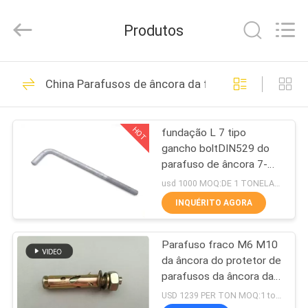
HANDAN
MOEN
IMPORT
Produtos
AND
EXPORT
TRADING
CO.,LTD.
All
CASA
86
Rights
China Parafusos de âncora da fixação
Reserved.
Parafusos de
PRODUTOS
âncora do metal
HOT
fundação L 7 tipo
gancho boltDIN529 do
SOBRE
parafuso de âncora 7-
NÓS
shaped da âncora do
usd 1000 MOQ:DE 1 TONELADAS
direito-ângulo do
INQUÉRITO AGORA
parafuso
36
EXCURSÃO
Parafusos de
Parafuso fraco M6 M10
DA
da âncora do protetor de
FÁBRICA
âncora da fixação
parafusos da âncora da
fixação do aço carbono
USD 1239 PER TON MOQ:1 tonelada