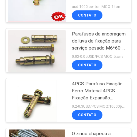
categoria amarela 50mm
usd 1000 per ton MOQ:1 ton
-100mm do zinco 4,8
CONTATO
PRIVACY
94
POLICY
parafusos de
Parafusos de ancoragem
de luva de fixação para
âncora da luva
serviço pesado M6*60 3
peças aço carbono
0.02-0.05USD/PCS MOQ:5tons
zincado amarelo
CONTATO
4PCS Parafuso Fixação
76
Ferro Material 4PCS
Arruelas lisas do
Fixação Expansão
Parafusos de
0.2-0.3USD/PCS MOQ:10000pcs
metal
Ancoragem M6x50
CONTATO
M10x70
O zinco chapeou a