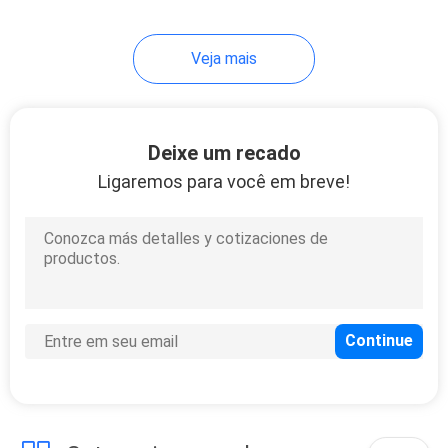
32
Veja mais
Rod rosqueado
completo
Deixe um recado
Ligaremos para você em breve!
64
Parafusos de furo
do auto