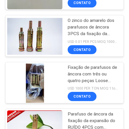
para o concreto
CONTROLE
CONTATO
DA
O zinco do amarelo dos
QUALIDADE
50
parafusos de âncora
3PCS da fixação da
Gota na âncora
CONTACTE-
expansão de M6 M10
USD 0.01 PER PCS MOQ:10000 peças
chapeou o material do
NOS
CONTATO
ferro do revestimento
Fixação de parafusos de
PEÇA
âncora com três ou
UMAS
quatro peças Loose
54
parafusos Shield Anchor
CITAÇÕES
USD 1000 PER TON MOQ:1 tonelada
Amarelo zinco revestido
Parafuso de âncora
CONTATO
parafusos de fixação de
MAPA
parede
da expansão
Parafuso de âncora da
DO
fixação da expansão do
SITE
RUÍDO 4PCS com