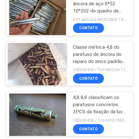
âncora de aço 8*52
10*202 do quadro de
29
janela das BS do metal
0.01 each pcs MOQ:CADA TAMANHO 500KG
Arruela de pressão
CONTATO
de aço
Classe métrica 4,8 do
parafuso de âncora do
reparo do zinco padrão
do RUÍDO da fabricação
US$650-850 / Ton MOQ:De 1 toneladas/toneladas
de China 6,8 8,8
CONTATO
11
Parafusos de
4,8 8,8 classificam os
parafusos concretos
âncora da fundação
3PCS da fixação da luva
da expansão com cor
US$650-850 / Ton MOQ:1000pcs
amarela
CONTATO