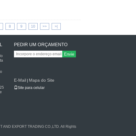
8
9
10
>>
>|
L
PEDIR UM ORÇAMENTO
Envie
do
ta
do
E-Mail
Mapa do Site
|
125
Site para celular
e
RT AND EXPORT TRADING CO.,LTD. All Rights