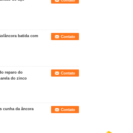
Contato
ão/âncora batida com
Contato
do reparo do
Contato
arela do zinco
s cunha da âncora
Contato