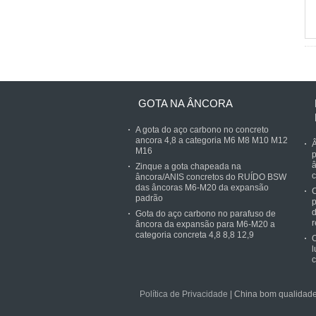
GOTA NA ÂNCORA
A gota do aço carbono no concreto
ancora 4,8 a categoria M6 M8 M10 M12
Â
M16
p
â
Zinque a gota chapeada na
c
âncora/ANIS concretos do RUÍDO BSW
das âncoras M6-M20 da expansão
C
padrão
p
d
Gota do aço carbono no parafuso de
r
âncora da expansão para M6-M20 a
categoria concreta 4,8 8,8 12,9
O
l
Política de Privacidade
| China bom qualidad