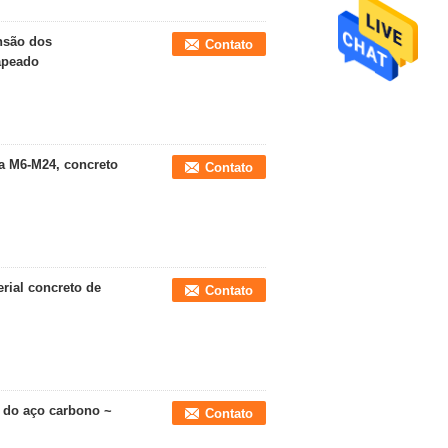
nsão dos
Contato
apeado
a M6-M24, concreto
Contato
rial concreto de
Contato
8 do aço carbono ~
Contato