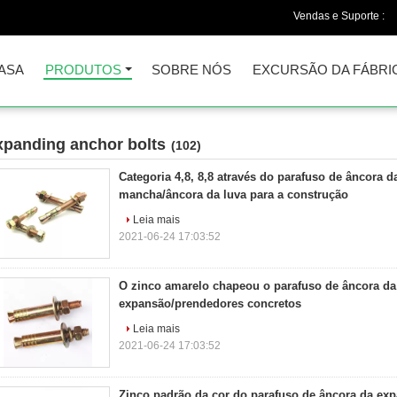
Vendas e Suporte :
ASA
PRODUTOS
SOBRE NÓS
EXCURSÃO DA FÁBRI
xpanding anchor bolts
(102)
Categoria 4,8, 8,8 através do parafuso de âncora 
mancha/âncora da luva para a construção
Leia mais
2021-06-24 17:03:52
O zinco amarelo chapeou o parafuso de âncora da
expansão/prendedores concretos
Leia mais
2021-06-24 17:03:52
Zinco padrão da cor do parafuso de âncora da ex