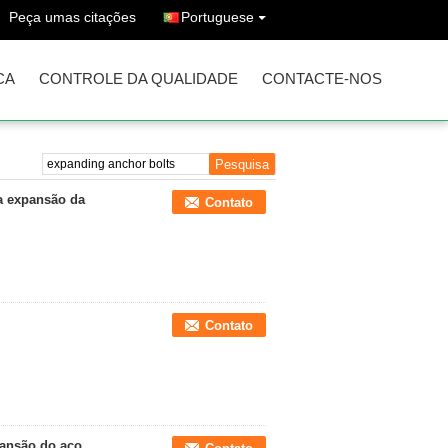
Peça umas citações
Portuguese
CA
CONTROLE DA QUALIDADE
CONTACTE-NOS
da expansão da
Contato
Contato
pansão do aço