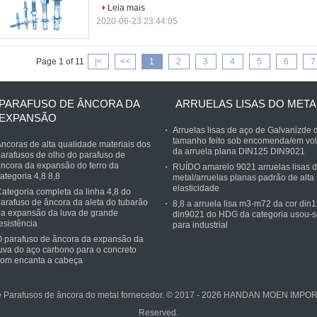
Leia mais
2020-06-23 23:44:05
Page 1 of 11
|<
<<
1
2
3
4
5
6
7
PARAFUSO DE ÂNCORA DA
ARRUELAS LISAS DO META
EXPANSÃO
Arruelas lisas de aço de Galvanizde 
tamanho feito sob encomenda/em vol
ncoras de alta qualidade materiais dos
da arruela plana DIN125 DIN9021
arafusos de olho do parafuso de
ncora da expansão do ferro da
RUÍDO amarelo 9021 arruelas lisas 
ategoria 4,8 8,8
metal/arruelas planas padrão de alta
elasticidade
ategoria completa da linha 4,8 do
arafuso de âncora da aleta do tubarão
8,8 a arruela lisa m3-m72 da cor din
a expansão da luva de grande
din9021 do HDG da categoria usou-s
esistência
para industrial
 parafuso de âncora da expansão da
uva do aço carbono para o concreto
com encanta a cabeça
e Parafusos de âncora do metal fornecedor. © 2017 - 2026 HANDAN MOEN IMPO
Reserved.